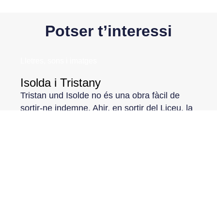
Potser t’interessi
Lletres, sons i imatges
Isolda i Tristany
Tristan und Isolde no és una obra fàcil de
sortir-ne indemne. Ahir, en sortir del Liceu, la
sensació era estranya: tenia la
Lletres, sons i imatges
Didier Eribon o la biografia com a
camp de batalla
Ahir, a Kosmopolis, Didier Eribon va parlar