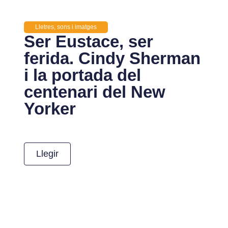
Lletres, sons i imatges
Ser Eustace, ser
ferida. Cindy Sherman
i la portada del
centenari del New
Yorker
Llegir