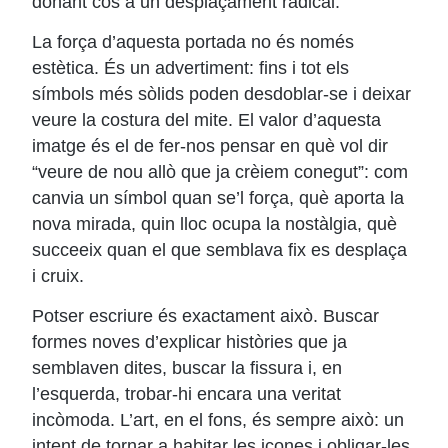
donant cos a un desplaçament radical.
La força d’aquesta portada no és només
estètica. És un advertiment: fins i tot els
símbols més sòlids poden desdoblar-se i deixar
veure la costura del mite. El valor d’aquesta
imatge és el de fer-nos pensar en què vol dir
“veure de nou allò que ja crèiem conegut”: com
canvia un símbol quan se’l força, què aporta la
nova mirada, quin lloc ocupa la nostàlgia, què
succeeix quan el que semblava fix es desplaça
i cruix.
Potser escriure és exactament això. Buscar
formes noves d’explicar històries que ja
semblaven dites, buscar la fissura i, en
l’esquerda, trobar-hi encara una veritat
incòmoda. L’art, en el fons, és sempre això: un
intent de tornar a habitar les icones i obligar-les